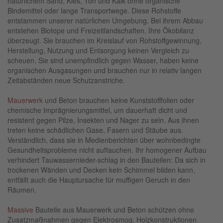
natürlichem Sand, Kies, Ton und Kalk ohne organische
Bindemittel oder lange Transportwege. Diese Rohstoffe
entstammen unserer natürlichen Umgebung. Bei ihrem Abbau
entstehen Biotope und Freizeitlandschaften. Ihre Ökobilanz
überzeugt. Sie brauchen im Kreislauf von Rohstoffgewinnung,
Herstellung, Nutzung und Entsorgung keinen Vergleich zu
scheuen. Sie sind unempfindlich gegen Wasser, haben keine
organischen Ausgasungen und brauchen nur in relativ langen
Zeitabständen neue Schutzanstriche.
Mauerwerk
und Beton brauchen keine Kunststofffolien oder
chemische Imprägnierungsmittel, um dauerhaft dicht und
resistent gegen Pilze, Insekten und Nager zu sein. Aus ihnen
treten keine schädlichen Gase, Fasern und Stäube aus.
Verständlich, dass sie in Medienberichten über wohnbedingte
Gesundheitsprobleme nicht auftauchen. Ihr homogener Aufbau
verhindert Tauwassernieder-schlag in den Bauteilen: Da sich in
trockenen Wänden und Decken kein Schimmel bilden kann,
entfällt auch die Hauptursache für muffigen Geruch in den
Räumen.
Massive
Bauteile aus Mauerwerk und Beton schützen ohne
Zusatzmaßnahmen gegen Elektrosmog. Holzkonstruktionen