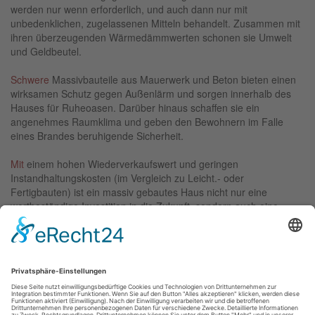
werden nur wenn erforderlich, und auch dann nur mit
unbedenklichen, zugelassenen Mitteln behandelt. Zusammen mit
ihren überzeugenden Wärmedämmwerten schonen sie Umwelt
und Geldbeutel.
Schwere
Massivbauteile aus Mauerwerk und Beton bieten einen
wirksamen Schutz gegen Außenlärm und sorgen innerhalb des
Hauses für Ruheoasen. Darüber hinaus schaffen sie ein
angenehmes Raumklima und geben den Bewohnern im Falle
eines Brandes beruhigende Sicherheit.
Mit
einem hohen Wiederverkaufswert und geringen
Instandhaltungskosten (im Vergleich zu Leicht.- oder
Fertigbauten) ist ein massiv gebautes Haus nicht nur eine
wertbeständige Investition in die Zukunft, sondern auch eine
zeitgemäße und sinnvolle Altersvorsorge. Ihre solide Bausubstanz
garantiert eine besonders lange Lebensdauer.
Entsprechend hoch ist und bleibt ihr Marktwert.
Banken
honorieren dies mit hohen Beleihungsgrenzen, Versicherungen
aufgrund des günstigen Verhaltens im Brandfall oder bei
Wasserschäden mit günstigen Prämien. Ihr geringer