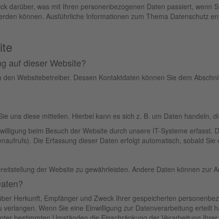
lick darüber, was mit Ihren personenbezogenen Daten passiert, wenn
ert werden können. Ausführliche Informationen zum Thema Datenschutz 
ite
ng auf dieser Website?
h den Websitebetreiber. Dessen Kontaktdaten können Sie dem Abschnitt 
 uns diese mitteilen. Hierbei kann es sich z. B. um Daten handeln, di
illigung beim Besuch der Website durch unsere IT-Systeme erfasst. Da
naufrufs). Die Erfassung dieser Daten erfolgt automatisch, sobald Sie 
Bereitstellung der Website zu gewährleisten. Andere Daten können zur 
Daten?
ft über Herkunft, Empfänger und Zweck Ihrer gespeicherten personenb
verlangen. Wenn Sie eine Einwilligung zur Datenverarbeitung erteilt ha
unter bestimmten Umständen die Einschränkung der Verarbeitung Ihre