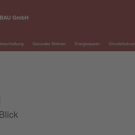
 BAU GmbH
beschreibung
Gesundes Wohnen
Energiesparen
Grundstücksan
g
Blick