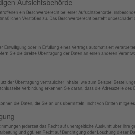
digen Aufsichts­behörde
roffenen ein Beschwerderecht bei einer Aufsichtsbehörde, insbesonde
mutmaßlichen Verstoßes zu. Das Beschwerderecht besteht unbeschadet an
r Einwilligung oder in Erfüllung eines Vertrags automatisiert verarbeite
rn Sie die direkte Übertragung der Daten an einen anderen Verantwortl
tz der Übertragung vertraulicher Inhalte, wie zum Beispiel Bestellunge
chlüsselte Verbindung erkennen Sie daran, dass die Adresszeile des Bro
können die Daten, die Sie an uns übermitteln, nicht von Dritten mitgel
igung
immungen jederzeit das Recht auf unentgeltliche Auskunft über Ihre
beitung und ggf. ein Recht auf Berichtigung oder Löschung dieser D