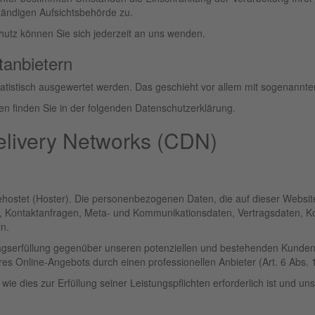
tändigen Aufsichtsbehörde zu.
utz können Sie sich jederzeit an uns wenden.
­anbietern
statistisch ausgewertet werden. Das geschieht vor allem mit sogenann
en finden Sie in der folgenden Datenschutzerklärung.
elivery Networks (CDN)
gehostet (Hoster). Die personenbezogenen Daten, die auf dieser Websi
en, Kontaktanfragen, Meta- und Kommunikationsdaten, Vertragsdaten, K
n.
agserfüllung gegenüber unseren potenziellen und bestehenden Kunden (A
res Online-Angebots durch einen professionellen Anbieter (Art. 6 Abs. 1
 wie dies zur Erfüllung seiner Leistungspflichten erforderlich ist und 