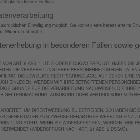
tätigkeiten keinen Einfluss.
Datenverarbeitung
sdrücklichen Einwilligung möglich. Sie können eine bereits erteilte Ein
om Widerruf unberührt.
tenerhebung in besonderen Fällen sowie g
N ART. 6 ABS. 1 LIT. E ODER F DSGVO ERFOLGT, HABEN SIE J
EGEN DIE VERARBEITUNG IHRER PERSONENBEZOGENEN DATEN W
FILING. DIE JEWEILIGE RECHTSGRUNDLAGE, AUF DENEN EINE 
CH EINLEGEN, WERDEN WIR IHRE BETROFFENEN PERSONENBEZ
IGE GRÜNDE FÜR DIE VERARBEITUNG NACHWEISEN, DIE IHRE I
ER GELTENDMACHUNG, AUSÜBUNG ODER VERTEIDIGUNG VON RE
BEITET, UM DIREKTWERBUNG ZU BETREIBEN, SO HABEN SIE D
ZOGENER DATEN ZUM ZWECKE DERARTIGER WERBUNG EINZULEGE
ERBINDUNG STEHT. WENN SIE WIDERSPRECHEN, WERDEN IHRE
ERWENDET (WIDERSPRUCH NACH ART. 21 ABS. 2 DSGVO).