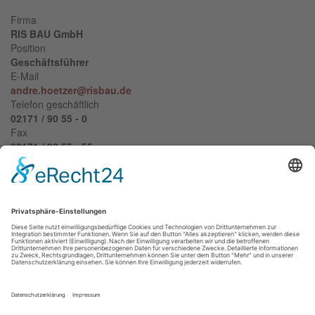
Firma
RIS BAU GmbH
Position
Geschäftsführer
E-Mail
andre.hoetzer@risbau.de
Telefon geschäftlich
02171 / 90 55 - 0
Fax
02171 / 90 55 - 55
André Hötzer
ist Ihr Ansprechpartner wenn es um Sicherheit beim
Kauf oder Verkauf von Immobilien geht.
Mit mehr
als 20 Jahren Erfahrung in der Immobilienbranche und
im Bauträgerbereich, wurden bereits viele Kunden durch Herrn
Hötzer betreut.
Er zeichnet
sicht nicht nur durch eine hohe Kompetenz im Bereich
der Bauträgerei aus, sondern steht Ihnen auch bei allen Fragen
rund um die Finanzierung zur Verfügung.