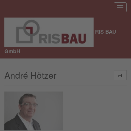
RIS BAU
GmbH
André Hötzer